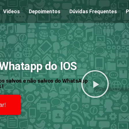
Videos
Depoimentos
Dúvidas Frequentes
P
 Whatapp do IOS
os salvos e não salvos do WhatsApp
 !
ar!