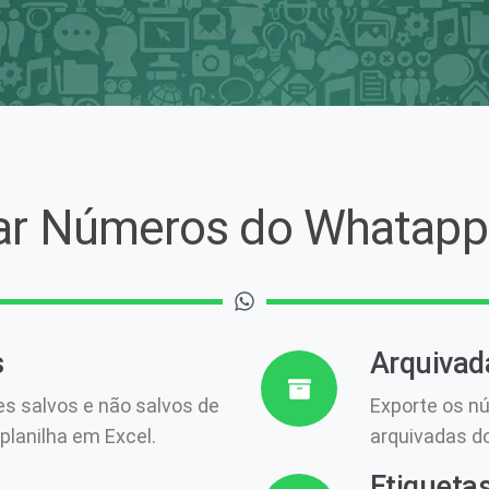
ar Números do Whatapp
s
Arquivad
s salvos e não salvos de
Exporte os n
lanilha em Excel.
arquivadas d
Etiqueta