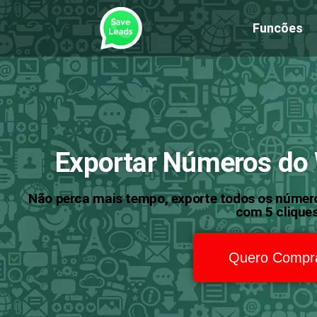
Funcões
Exportar Números do
Não perca mais tempo, exporte todos os númer
com 5 cliques
Quero Compr