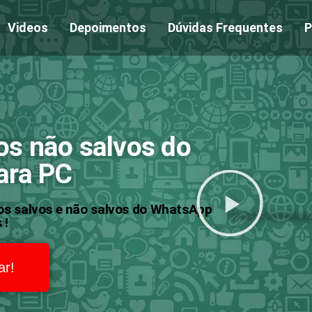
Videos
Depoimentos
Dúvidas Frequentes
P
os não salvos do
ara PC
os salvos e não salvos do WhatsApp
 !
ar!