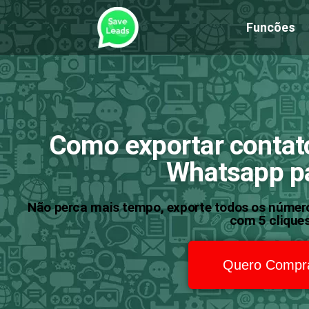
Funcões
Como exportar contat
Whatsapp p
Não perca mais tempo, exporte todos os númer
com 5 cliques
Quero Compr