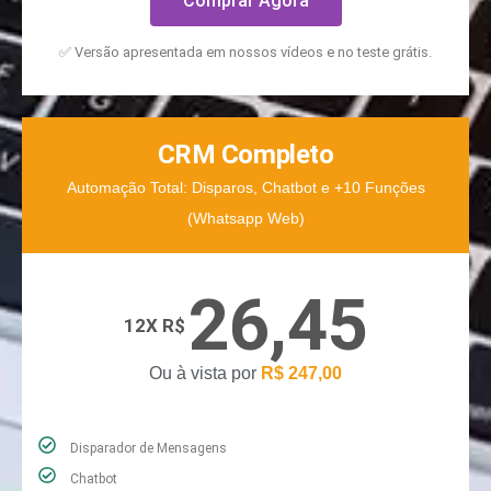
Comprar Agora
✅ Versão apresentada em nossos vídeos e no teste grátis.
CRM Completo
Automação Total: Disparos, Chatbot e +10 Funções
(Whatsapp Web)
26,45
12X R$
Ou à vista por
R$ 247,00
Disparador de Mensagens
Chatbot