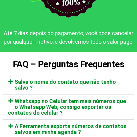
Até 7 dias depois do pagamento, você pode cancelar
por qualquer motivo, e devolvemos todo o valor pago.
FAQ – Perguntas Frequentes
Salva o nome do contato que não tenho
salvo ?
Whatsapp no Celular tem mais números que
o Whatsapp Web, consigo exportar os
contatos do celular ?
A Ferramenta exporta números de contatos
salvos em minha agenda ?