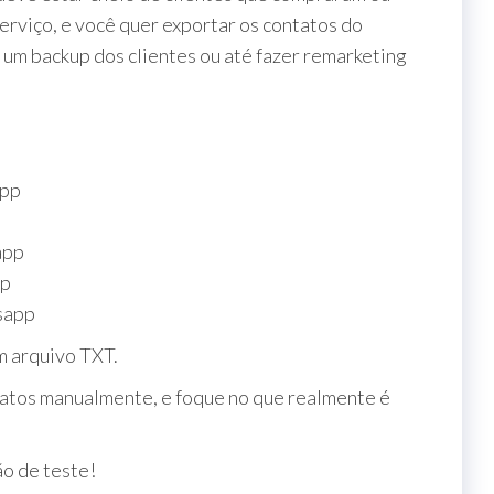
erviço, e você quer exportar os contatos do
m backup dos clientes ou até fazer remarketing
app
app
pp
sapp
m arquivo TXT.
atos manualmente, e foque no que realmente é
o de teste!