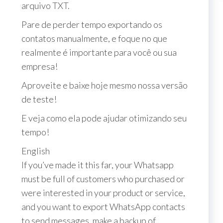
arquivo TXT.
Pare de perder tempo exportando os
contatos manualmente, e foque no que
realmente é importante para você ou sua
empresa!
Aproveite e baixe hoje mesmo nossa versão
de teste!
E veja como ela pode ajudar otimizando seu
tempo!
English
If you’ve made it this far, your Whatsapp
must be full of customers who purchased or
were interested in your product or service,
and you want to export WhatsApp contacts
to send messages, make a backup of