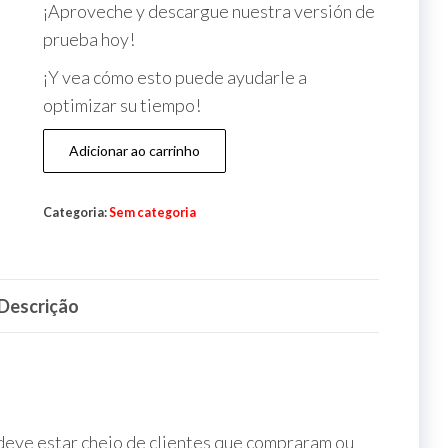
¡Aproveche y descargue nuestra versión de
prueba hoy!
¡Y vea cómo esto puede ayudarle a
optimizar su tiempo!
Adicionar ao carrinho
Categoria:
Sem categoria
Descrição
deve estar cheio de clientes que compraram ou